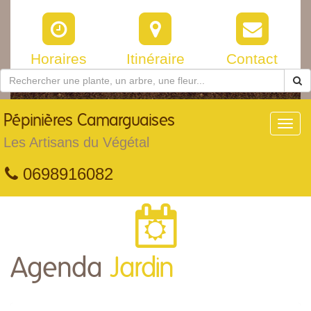
Horaires
Itinéraire
Contact
Pépinières
Camarguaises
Toggl
navig
Les Artisans du Végétal
0698916082
Agenda
Jardin