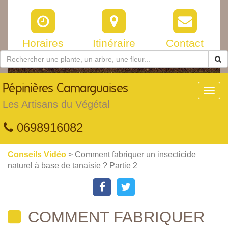
Horaires
Itinéraire
Contact
Pépinières
Camarguaises
Toggl
navig
Les Artisans du Végétal
0698916082
Conseils Vidéo
> Comment fabriquer un insecticide
naturel à base de tanaisie ? Partie 2
COMMENT FABRIQUER