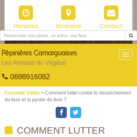
Horaires
Itinéraire
Contact
Pépinières
Camarguaises
Toggl
navig
Les Artisans du Végétal
0698916082
Conseils Vidéo
> Comment lutter contre le dessèchement
du buis et la pyrale du buis ?
COMMENT LUTTER