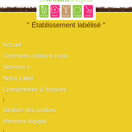
" Établissement labélisé "
Accueil
Comment cultivons-nous
Services +
Notre Label
Coordonnées & horaires
|
Gestion des cookies
Mentions légales
|