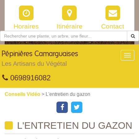
Horaires
Itinéraire
Contact
Pépinières
Camarguaises
Toggl
navig
Les Artisans du Végétal
0698916082
Conseils Vidéo
> L'entretien du gazon
L'ENTRETIEN DU GAZON