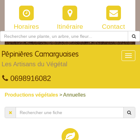
Horaires
Itinéraire
Contact
Pépinières
Camarguaises
Toggl
navig
Les Artisans du Végétal
0698916082
Productions végétales
> Annuelles