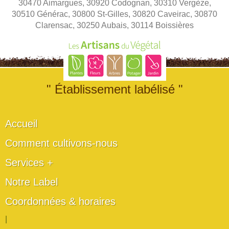
30470 Aimargues, 30920 Codognan, 30310 Vergèze,
30510 Générac, 30800 St-Gilles, 30820 Caveirac, 30870
Clarensac, 30250 Aubais, 30114 Boissières
" Établissement labélisé "
Accueil
Comment cultivons-nous
Services +
Notre Label
Coordonnées & horaires
|