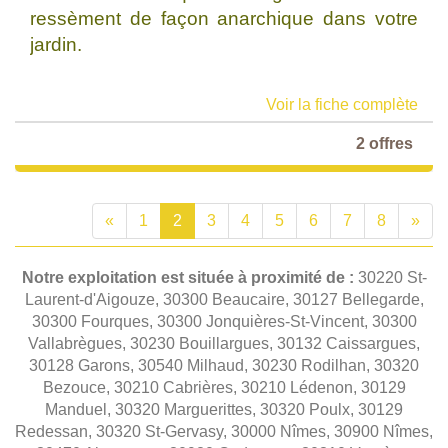
ressèment de façon anarchique dans votre
jardin.
Voir la fiche complète
2 offres
«
1
2
3
4
5
6
7
8
»
Notre exploitation est située à proximité de :
30220 St-
Laurent-d'Aigouze, 30300 Beaucaire, 30127 Bellegarde,
30300 Fourques, 30300 Jonquières-St-Vincent, 30300
Vallabrègues, 30230 Bouillargues, 30132 Caissargues,
30128 Garons, 30540 Milhaud, 30230 Rodilhan, 30320
Bezouce, 30210 Cabrières, 30210 Lédenon, 30129
Manduel, 30320 Marguerittes, 30320 Poulx, 30129
Redessan, 30320 St-Gervasy, 30000 Nîmes, 30900 Nîmes,