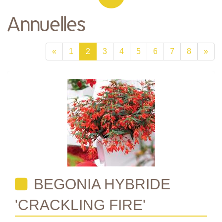
Annuelles
«
1
2
3
4
5
6
7
8
»
BEGONIA HYBRIDE
'CRACKLING FIRE'