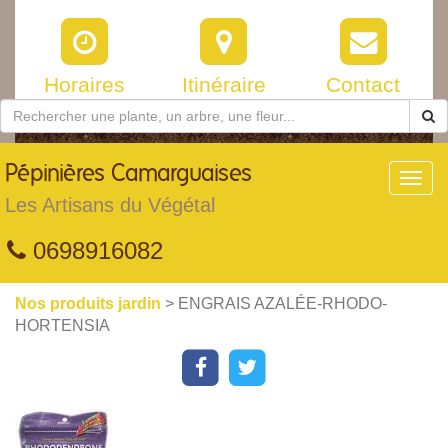
Horaires
Itinéraire
Contact
Pépinières
Camarguaises
Toggl
navig
Les Artisans du Végétal
0698916082
Nos produits jardin
> ENGRAIS AZALÉE-RHODO-
HORTENSIA