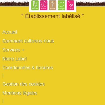
" Établissement labélisé "
Accueil
Comment cultivons-nous
Services +
Notre Label
Coordonnées & horaires
|
Gestion des cookies
Mentions légales
|