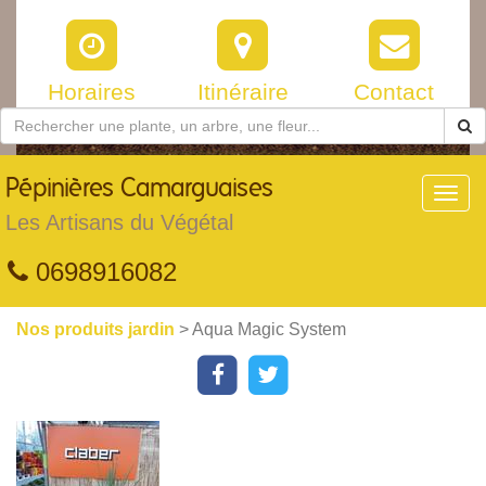
Horaires
Itinéraire
Contact
Pépinières
Camarguaises
Toggl
navig
Les Artisans du Végétal
0698916082
Nos produits jardin
> Aqua Magic System