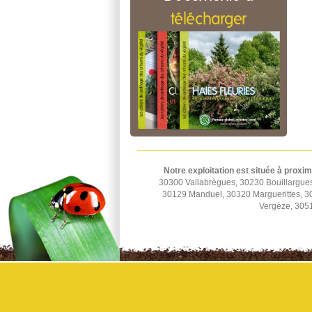
télécharger
Notre exploitation est située à proxim
30300 Vallabrègues, 30230 Bouillargue
30129 Manduel, 30320 Marguerittes, 
Vergèze, 3051