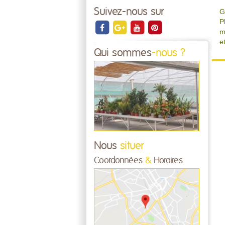
Suivez-nous sur
G
P
m
e
Qui sommes
-nous ?
Nous
situer
Coordonnées
&
Horaires