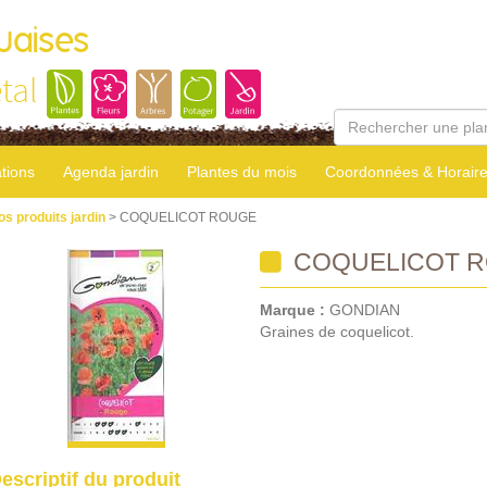
uaises
tal
tions
Agenda jardin
Plantes du mois
Coordonnées & Horair
os produits jardin
> COQUELICOT ROUGE
COQUELICOT 
Marque :
GONDIAN
Graines de coquelicot.
escriptif du produit