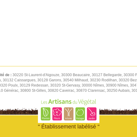
ité de :
30220 St-Laurent-d'Aigouze, 30300 Beaucaire, 30127 Bellegarde, 30300 F
s, 30132 Caissargues, 30128 Garons, 30540 Milhaud, 30230 Rodilhan, 30320 Be
30320 Poulx, 30129 Redessan, 30320 St-Gervasy, 30000 Nîmes, 30900 Nîmes, 30
0 Générac, 30800 St-Gilles, 30820 Caveirac, 30870 Clarensac, 30250 Aubais, 30
" Établissement labélisé "