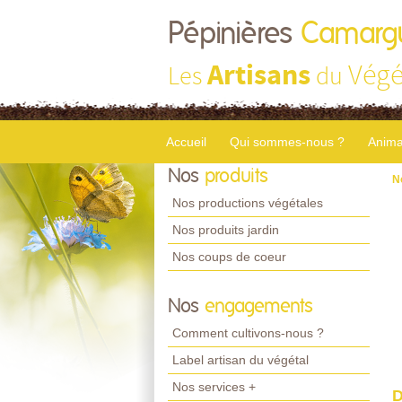
Pépinières
Camarg
Artisans
Végé
Les
du
Accueil
Qui sommes-nous ?
Anima
Nos
produits
N
Nos productions végétales
Nos produits jardin
Nos coups de coeur
Nos
engagements
Comment cultivons-nous ?
Label artisan du végétal
Nos services +
D