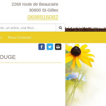
2268 route de Beaucaire
30800 St-Gilles
0698916082
es
Nous Contacter
ROUGE