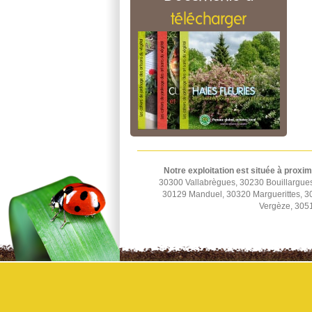
télécharger
Notre exploitation est située à proxim
30300 Vallabrègues, 30230 Bouillargue
30129 Manduel, 30320 Marguerittes, 
Vergèze, 3051