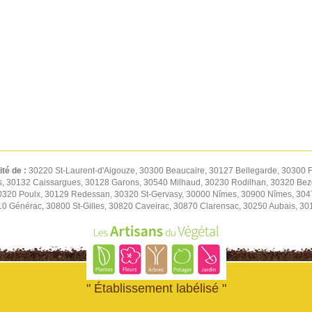
ité de :
30220 St-Laurent-d'Aigouze, 30300 Beaucaire, 30127 Bellegarde, 30300 F
s, 30132 Caissargues, 30128 Garons, 30540 Milhaud, 30230 Rodilhan, 30320 Be
30320 Poulx, 30129 Redessan, 30320 St-Gervasy, 30000 Nîmes, 30900 Nîmes, 30
0 Générac, 30800 St-Gilles, 30820 Caveirac, 30870 Clarensac, 30250 Aubais, 30
" Établissement labélisé "