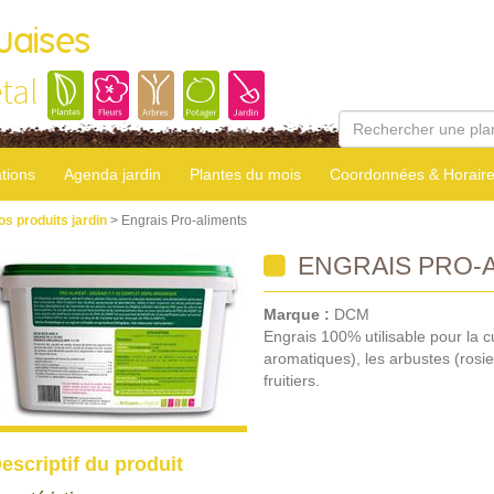
uaises
tal
tions
Agenda jardin
Plantes du mois
Coordonnées & Horair
os produits jardin
> Engrais Pro-aliments
ENGRAIS PRO-
Marque :
DCM
Engrais 100% utilisable pour la 
aromatiques), les arbustes (rosier
fruitiers.
escriptif du produit