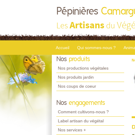
Pépinières
Camarg
Artisans
Végé
Les
du
Accueil
Qui sommes-nous ?
Anima
Nos
produits
N
Nos productions végétales
Nos produits jardin
Nos coups de coeur
Nos
engagements
Comment cultivons-nous ?
Label artisan du végétal
D
Nos services +