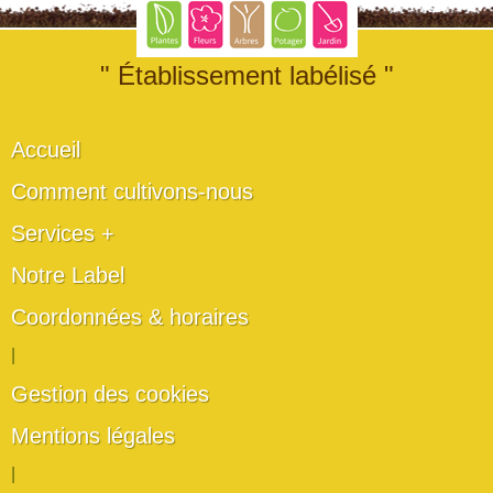
" Établissement labélisé "
Accueil
Comment cultivons-nous
Services +
Notre Label
Coordonnées & horaires
|
Gestion des cookies
Mentions légales
|