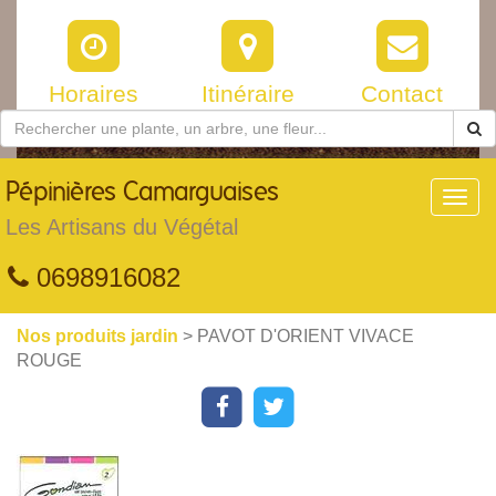
Horaires
Itinéraire
Contact
Pépinières
Camarguaises
Toggl
navig
Les Artisans du Végétal
0698916082
Nos produits jardin
> PAVOT D'ORIENT VIVACE
ROUGE