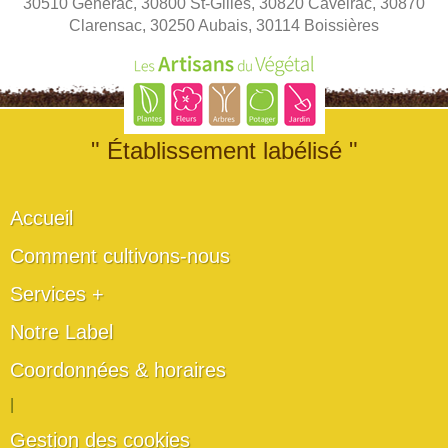
30510 Générac, 30800 St-Gilles, 30820 Caveirac, 30870
Clarensac, 30250 Aubais, 30114 Boissières
" Établissement labélisé "
Accueil
Comment cultivons-nous
Services +
Notre Label
Coordonnées & horaires
|
Gestion des cookies