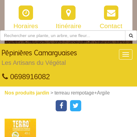
Horaires
Itinéraire
Contact
Pépinières
Camarguaises
Toggl
navig
Les Artisans du Végétal
0698916082
Nos produits jardin
> terreau rempotage+Argile