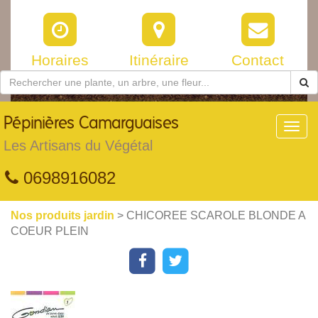
Horaires
Itinéraire
Contact
Pépinières
Camarguaises
Toggl
navig
Les Artisans du Végétal
0698916082
Nos produits jardin
> CHICOREE SCAROLE BLONDE A
COEUR PLEIN