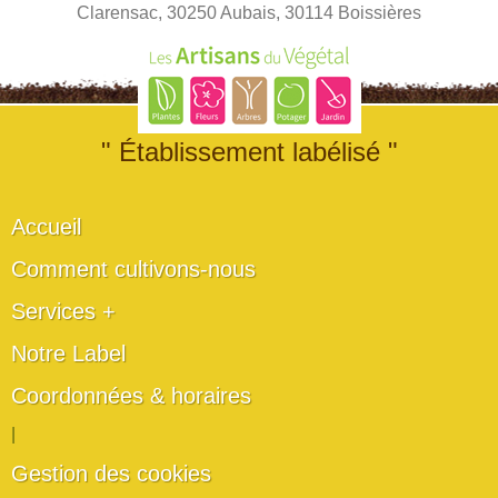
Clarensac, 30250 Aubais, 30114 Boissières
" Établissement labélisé "
Accueil
Comment cultivons-nous
Services +
Notre Label
Coordonnées & horaires
|
Gestion des cookies