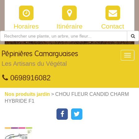
Horaires
Itinéraire
Contact
Pépinières
Camarguaises
Toggl
navig
Les Artisans du Végétal
0698916082
Nos produits jardin
> CHOU FLEUR CANDID CHARM
HYBRIDE F1