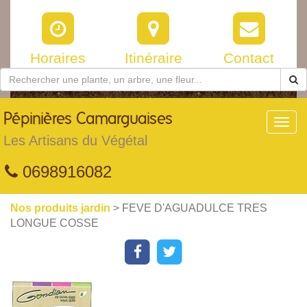
Horaires
Itinéraire
Contact
Pépinières
Camarguaises
Toggl
navig
Les Artisans du Végétal
0698916082
Nos produits jardin
> FEVE D'AGUADULCE TRES
LONGUE COSSE