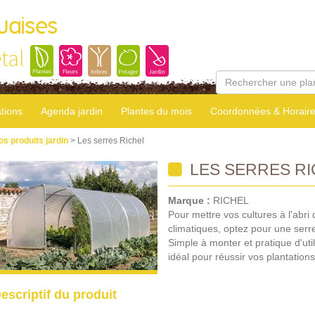
uaises
tal
tions
Agenda jardin
Plantes du mois
Coordonnées & Horair
os produits jardin
> Les serres Richel
LES SERRES RI
Marque :
RICHEL
Pour mettre vos cultures à l'abri 
climatiques, optez pour une serre
Simple à monter et pratique d'utili
idéal pour réussir vos plantations
escriptif du produit