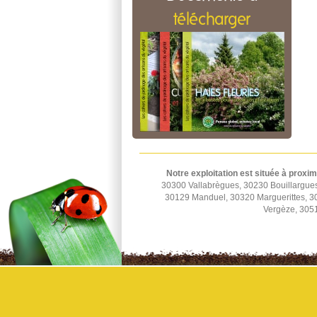
télécharger
Notre exploitation est située à proxim
30300 Vallabrègues, 30230 Bouillargue
30129 Manduel, 30320 Marguerittes, 
Vergèze, 3051