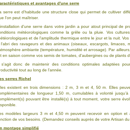
aractéristiques et avantages d'une serre
a serre est d'habitude une structure close qui permet de cultiver dif
ue l'on peut maîtriser.
'installation d'une serre dans votre jardin a pour atout principal de
onditions météorologiques comme la grêle ou la pluie. Vos cultures 
étéorologiques et de l'amplitude thermique entre le jour et la nuit. Vo
 l'abri des ravageurs et des animaux (oiseaux, escargots, limaces, mi
'atmosphère ambiante (température, humidité et arrosage). Par ailleurs,
ôt en saison comme vos semis de tomates, d'aubergines ou de plants d
l s'agit donc de maintenir des conditions optimales adaptées pou
roductivité tout au long de l'année.
es serres Richel
lles existent en trois dimensions : 2 m, 3 m et 4, 50 m. Elles peu
omplémentaires de longueur 1,50 m, cumulables à volonté jusqu’à o
omplément(s) pouvant être installé(s) à tout moment, votre serre évo
isponible.
es modèles largeurs 3 m et 4,50 m peuvent recevoir en option et
onction de vos besoins. (Demandez conseils auprès de votre Artisan du
n montage simplifié