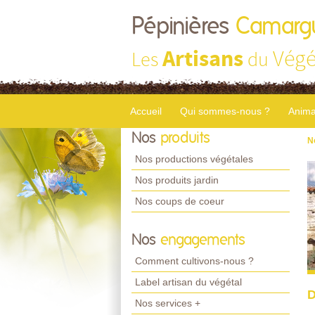
Pépinières
Camarg
Artisans
Végé
Les
du
Accueil
Qui sommes-nous ?
Anima
Nos
produits
N
Nos productions végétales
Nos produits jardin
Nos coups de coeur
Nos
engagements
Comment cultivons-nous ?
Label artisan du végétal
D
Nos services +