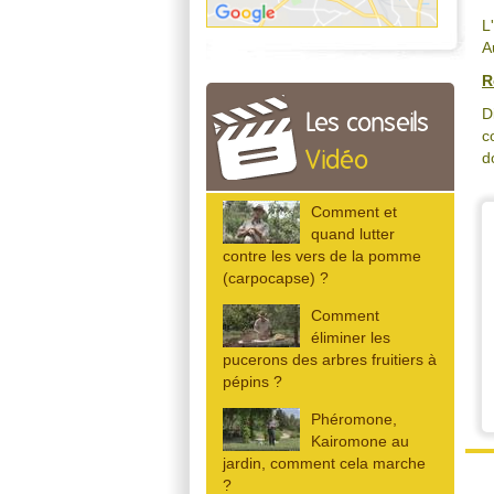
L
A
R
D
Les conseils
c
Vidéo
d
Comment et
quand lutter
contre les vers de la pomme
(carpocapse) ?
Comment
éliminer les
pucerons des arbres fruitiers à
pépins ?
Phéromone,
Kairomone au
jardin, comment cela marche
?