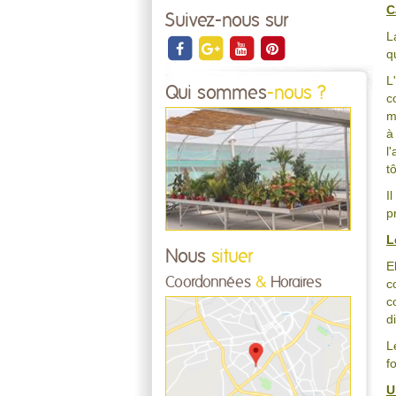
C
Suivez-nous sur
L
q
L
Qui sommes
-nous ?
c
m
à
l
t
I
p
L
Nous
situer
E
Coordonnées
&
Horaires
c
c
d
L
f
U