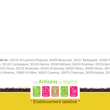
ité de :
30220 St-Laurent-d'Aigouze, 30300 Beaucaire, 30127 Bellegarde, 30300 F
s, 30132 Caissargues, 30128 Garons, 30540 Milhaud, 30230 Rodilhan, 30320 Be
30320 Poulx, 30129 Redessan, 30320 St-Gervasy, 30000 Nîmes, 30900 Nîmes, 30
0 Générac, 30800 St-Gilles, 30820 Caveirac, 30870 Clarensac, 30250 Aubais, 30
" Établissement labélisé "