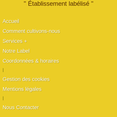
" Établissement labélisé "
Accueil
Comment cultivons-nous
Services +
Notre Label
Coordonnées & horaires
|
Gestion des cookies
Mentions légales
|
Nous Contacter