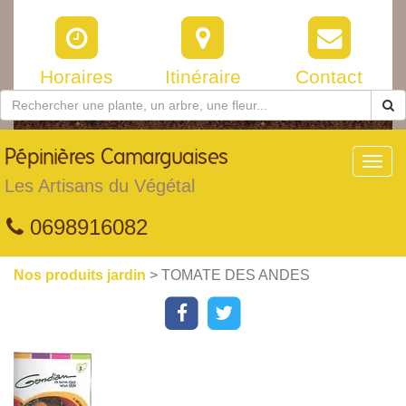
Horaires
Itinéraire
Contact
Pépinières
Camarguaises
Toggl
navig
Les Artisans du Végétal
0698916082
Nos produits jardin
> TOMATE DES ANDES