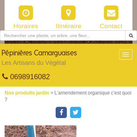
Horaires
Itinéraire
Contact
Pépinières
Camarguaises
Toggl
navig
Les Artisans du Végétal
0698916082
Nos produits jardin
> L'amendement organique c'est quoi
?