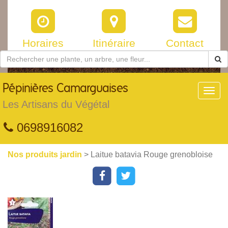
Horaires
Itinéraire
Contact
Pépinières
Camarguaises
Toggl
navig
Les Artisans du Végétal
0698916082
Nos produits jardin
> Laitue batavia Rouge grenobloise