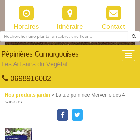
Horaires
Itinéraire
Contact
Pépinières
Camarguaises
Toggl
navig
Les Artisans du Végétal
0698916082
Nos produits jardin
> Laitue pommée Merveille des 4
saisons