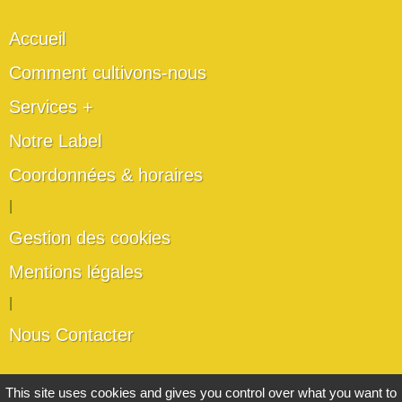
Accueil
Comment cultivons-nous
Services +
Notre Label
Coordonnées & horaires
|
Gestion des cookies
Mentions légales
|
Nous Contacter
Les artisans du végétal
This site uses cookies and gives you control over what you want to