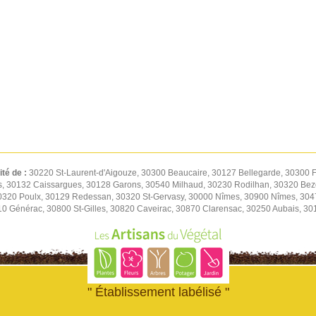
ité de :
30220 St-Laurent-d'Aigouze, 30300 Beaucaire, 30127 Bellegarde, 30300 F
s, 30132 Caissargues, 30128 Garons, 30540 Milhaud, 30230 Rodilhan, 30320 Be
30320 Poulx, 30129 Redessan, 30320 St-Gervasy, 30000 Nîmes, 30900 Nîmes, 30
0 Générac, 30800 St-Gilles, 30820 Caveirac, 30870 Clarensac, 30250 Aubais, 30
" Établissement labélisé "