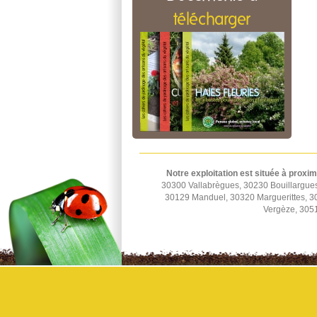
télécharger
Notre exploitation est située à proxim
30300 Vallabrègues, 30230 Bouillargue
30129 Manduel, 30320 Marguerittes, 
Vergèze, 3051