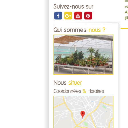
c
Suivez-nous sur
r
A
(
Qui sommes
-nous ?
Nous
situer
Coordonnées
&
Horaires