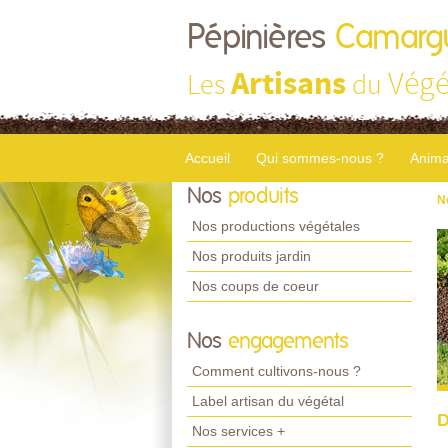
Pépinières
Camarg
Artisans
Végé
Les
du
Accueil
Qui sommes-nous ?
Anima
Nos
produits
N
Nos productions végétales
Nos produits jardin
Nos coups de coeur
Nos
engagements
Comment cultivons-nous ?
Label artisan du végétal
D
Nos services +