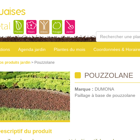
uaises
tal
tions
Agenda jardin
Plantes du mois
Coordonnées & Horair
os produits jardin
> Pouzzolane
POUZZOLANE
Marque :
DUMONA
Paillage à base de pouzzolane
escriptif du produit