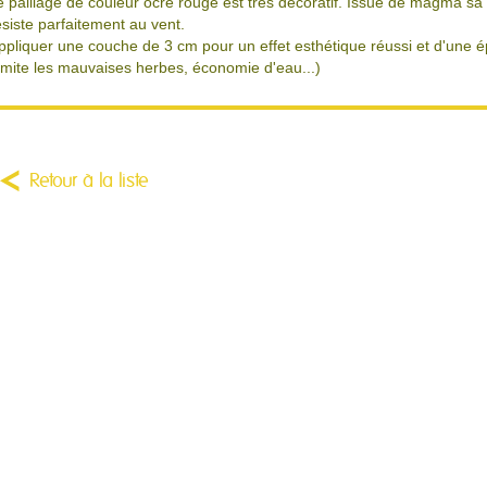
e paillage de couleur ocre rouge est trés décoratif. Issue de magma s
ésiste parfaitement au vent.
ppliquer une couche de 3 cm pour un effet esthétique réussi et d'une é
limite les mauvaises herbes, économie d'eau...)
Retour à la liste