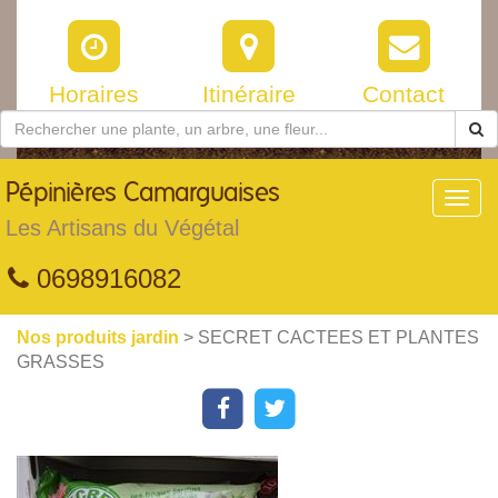
Horaires
Itinéraire
Contact
Pépinières
Camarguaises
Toggl
navig
Les Artisans du Végétal
0698916082
Nos produits jardin
> SECRET CACTEES ET PLANTES
GRASSES