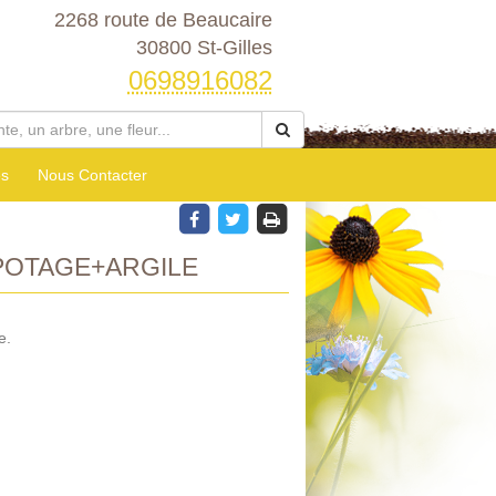
2268 route de Beaucaire
30800 St-Gilles
0698916082
es
Nous Contacter
OTAGE+ARGILE
e.