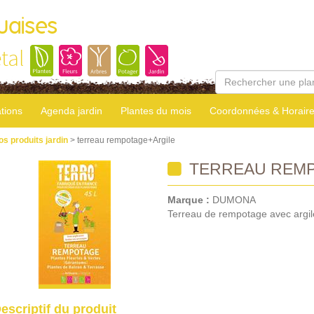
uaises
tal
tions
Agenda jardin
Plantes du mois
Coordonnées & Horair
os produits jardin
> terreau rempotage+Argile
TERREAU REMP
Marque :
DUMONA
Terreau de rempotage avec argil
escriptif du produit