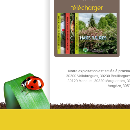
télécharger
Notre exploitation est située à proxim
30300 Vallabrègues, 30230 Bouillargue
30129 Manduel, 30320 Marguerittes, 
Vergèze, 3051