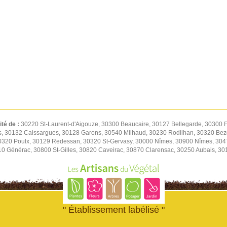
ité de :
30220 St-Laurent-d'Aigouze, 30300 Beaucaire, 30127 Bellegarde, 30300 F
s, 30132 Caissargues, 30128 Garons, 30540 Milhaud, 30230 Rodilhan, 30320 Be
30320 Poulx, 30129 Redessan, 30320 St-Gervasy, 30000 Nîmes, 30900 Nîmes, 30
0 Générac, 30800 St-Gilles, 30820 Caveirac, 30870 Clarensac, 30250 Aubais, 30
" Établissement labélisé "