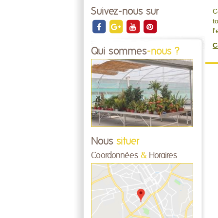
Suivez-nous sur
C
t
l
C
Qui sommes
-nous ?
Nous
situer
Coordonnées
&
Horaires