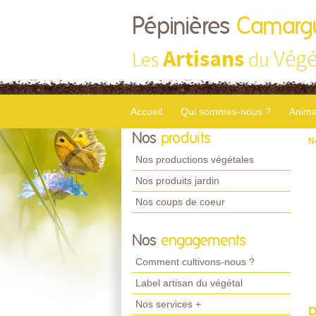
Pépinières
Camarg
Artisans
Végé
Les
du
Accueil
Qui sommes-nous ?
Anima
Nos
produits
N
Nos productions végétales
Nos produits jardin
Nos coups de coeur
Nos
engagements
Comment cultivons-nous ?
Label artisan du végétal
Nos services +
D