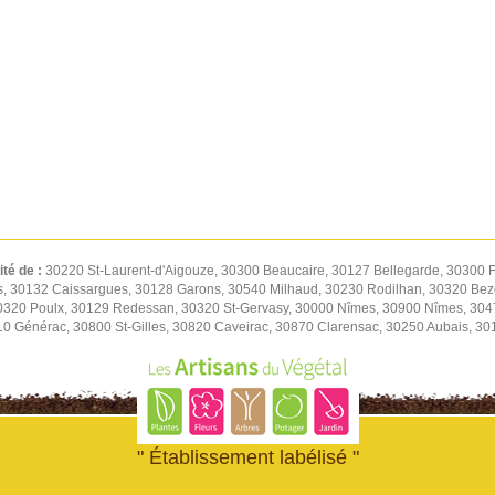
ité de :
30220 St-Laurent-d'Aigouze, 30300 Beaucaire, 30127 Bellegarde, 30300 F
s, 30132 Caissargues, 30128 Garons, 30540 Milhaud, 30230 Rodilhan, 30320 Be
30320 Poulx, 30129 Redessan, 30320 St-Gervasy, 30000 Nîmes, 30900 Nîmes, 30
0 Générac, 30800 St-Gilles, 30820 Caveirac, 30870 Clarensac, 30250 Aubais, 30
" Établissement labélisé "