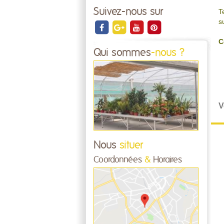
Suivez-nous sur
T
s
C
Qui sommes
-nous ?
V
Nous
situer
Coordonnées
&
Horaires