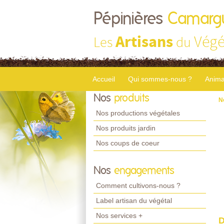
Pépinières
Camarg
Artisans
Végé
Les
du
Accueil
Qui sommes-nous ?
Anima
Nos
produits
N
Nos productions végétales
Nos produits jardin
Nos coups de coeur
Nos
engagements
Comment cultivons-nous ?
Label artisan du végétal
Nos services +
D