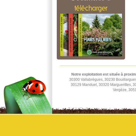
télécharger
Notre exploitation est située à proxim
30300 Vallabrègues, 30230 Bouillargue
30129 Manduel, 30320 Marguerittes, 
Vergèze, 3051