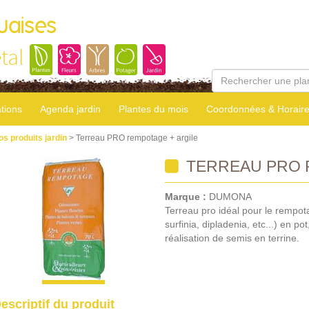
uaises
tal
tions
Agenda jardin
Plantes du mois
Coordonnées & Horair
os produits jardin
> Terreau PRO rempotage + argile
TERREAU PRO 
Marque :
DUMONA
Terreau pro idéal pour le rempot
surfinia, dipladenia, etc...) en po
réalisation de semis en terrine.
escriptif du produit